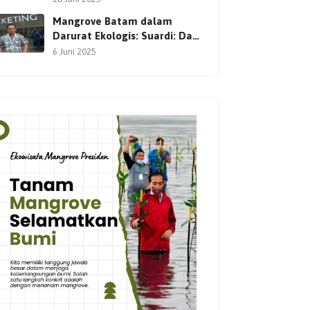
Mangrove Batam dalam
Darurat Ekologis: Suardi: Dari
Setokok, Gerakan Pelestarian
6 Juni 2025
Terus Dimulai