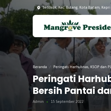
Setokok, Kec. Bulang, Kota Batam, Kepri
Konservasi dan Pelestarian Mangrove 
Mangrove Presiden
Kota Batam, Kepulauan Riau.
Beranda
/
Peringati Harhubnas, KSOP dan PL
Peringati Harhu
Bersih Pantai d
Admin
15 September 2022