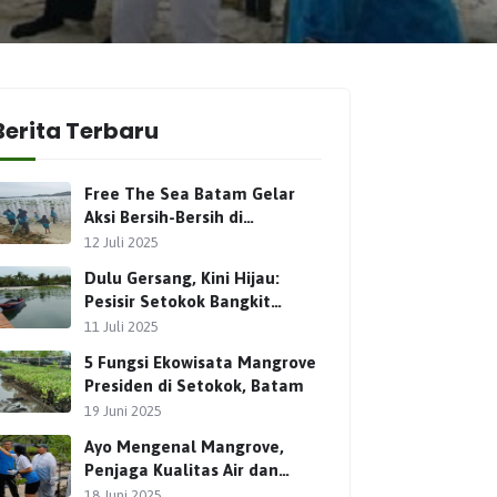
Berita Terbaru
Free The Sea Batam Gelar
Aksi Bersih-Bersih di
Ekowisata Mangrove Presiden
12 Juli 2025
Setokok
Dulu Gersang, Kini Hijau:
Pesisir Setokok Bangkit
Lewat Ekowisata Mangrove
11 Juli 2025
Presiden
5 Fungsi Ekowisata Mangrove
Presiden di Setokok, Batam
19 Juni 2025
Ayo Mengenal Mangrove,
Penjaga Kualitas Air dan
Terumbu Karang
18 Juni 2025