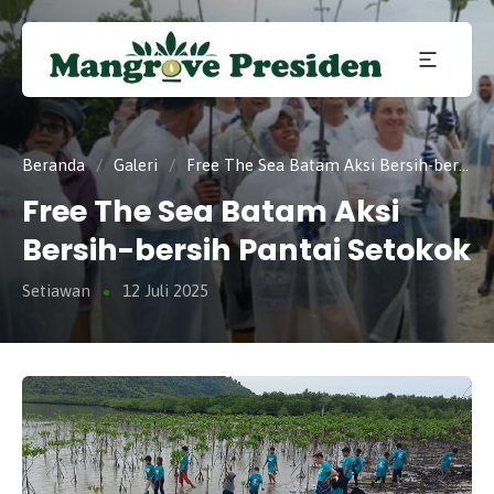
Konservasi
Mangrove
dan
Pelestarian
Mangrove
di Kota
Presiden
Beranda
/
Galeri
/
Free The Sea Batam Aksi Bersih-bersih Pantai Setokok
Batam,
Kepulauan
Free The Sea Batam Aksi
Riau.
Bersih-bersih Pantai Setokok
Setiawan
12 Juli 2025