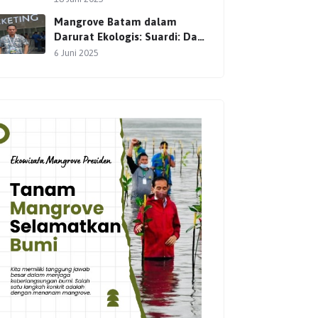
Mangrove Batam dalam
Darurat Ekologis: Suardi: Dari
Setokok, Gerakan Pelestarian
6 Juni 2025
Terus Dimulai