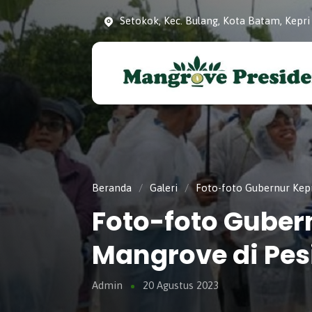
Setokok, Kec. Bulang, Kota Batam, Kepri
Konservasi dan Pelestarian Mangrove 
Mangrove Presiden
Kota Batam, Kepulauan Riau.
Beranda
/
Galeri
/
Foto-foto Gubernur Kep
Foto-foto Gube
Mangrove di Pes
Admin
20 Agustus 2023