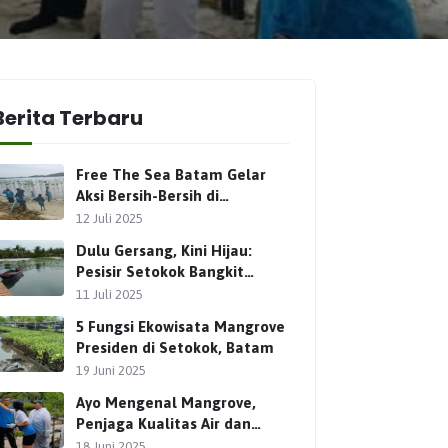
Berita Terbaru
Free The Sea Batam Gelar
Aksi Bersih-Bersih di
Ekowisata Mangrove Presiden
12 Juli 2025
Setokok
Dulu Gersang, Kini Hijau:
Pesisir Setokok Bangkit
Lewat Ekowisata Mangrove
11 Juli 2025
Presiden
5 Fungsi Ekowisata Mangrove
Presiden di Setokok, Batam
19 Juni 2025
Ayo Mengenal Mangrove,
Penjaga Kualitas Air dan
Terumbu Karang
18 Juni 2025