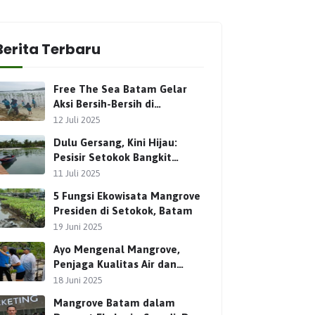
Berita Terbaru
Free The Sea Batam Gelar
Aksi Bersih-Bersih di
Ekowisata Mangrove Presiden
12 Juli 2025
Setokok
Dulu Gersang, Kini Hijau:
Pesisir Setokok Bangkit
Lewat Ekowisata Mangrove
11 Juli 2025
Presiden
5 Fungsi Ekowisata Mangrove
Presiden di Setokok, Batam
19 Juni 2025
Ayo Mengenal Mangrove,
Penjaga Kualitas Air dan
Terumbu Karang
18 Juni 2025
Mangrove Batam dalam