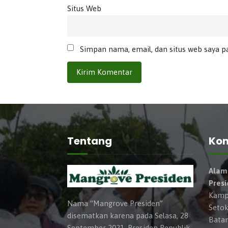
Situs Web
Simpan nama, email, dan situs web saya p
Tentang
Kon
Alam
Pres
Kampu
Nama “Mangrove Presiden”
Setok
disematkan karena pada Selasa, 28
Batam
September 2021, Presiden Republik