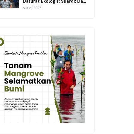
Darurat Ekologis: Suardi: Dari
Setokok, Gerakan Pelestarian
6 Juni 2025
Terus Dimulai