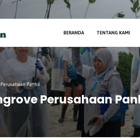
di
BERANDA
TENTANG KAMI
erusahaan Panbil
rove Perusahaan Panb