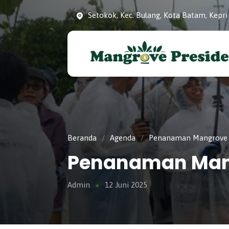
Setokok, Kec. Bulang, Kota Batam, Kepri
Konservasi dan Pelestarian Mangrove 
Mangrove Presiden
Kota Batam, Kepulauan Riau.
Beranda
/
Agenda
/
Penanaman Mangrove P
Penanaman Mang
Admin
12 Juni 2025