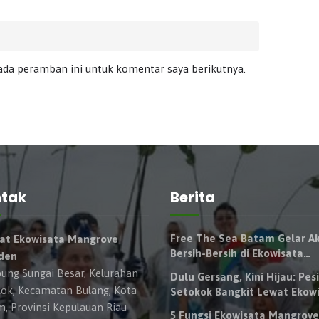
ada peramban ini untuk komentar saya berikutnya.
tak
Berita
Free The Sea Batam Gelar Ak
at Ekowisata Mangrove
Bersih-Bersih di Ekowisata
iden
Mangrove Presiden Setokok
ng Sungai Besar, Kelurahan
Dulu Gersang, Kini Hijau: Pesi
ok, Kecamatan Bulang, Kota
Setokok Bangkit Lewat Ekow
Mangrove Presiden
, Provinsi Kepulauan Riau
5 Fungsi Ekowisata Mangrove