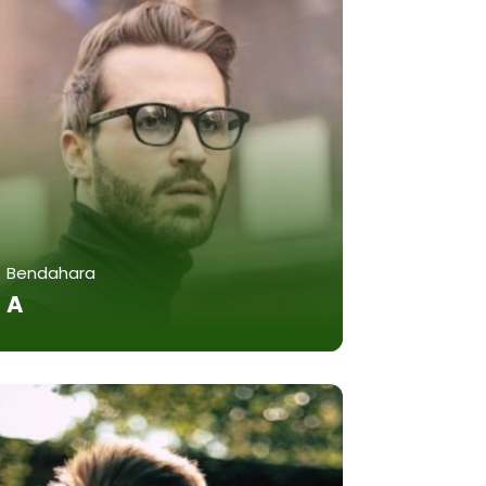
Bendahara
A