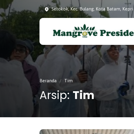
Setokok, Kec. Bulang, Kota Batam, Kepri
Konservasi dan Pelestarian Mangrove 
Mangrove Presiden
Kota Batam, Kepulauan Riau.
Beranda
/
Tim
Arsip:
Tim