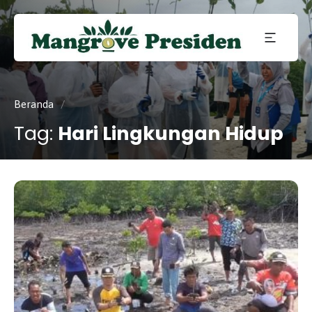
Konservasi
Mangrove
dan
Pelestarian
Mangrove
di Kota
Presiden
Beranda
/
Batam,
Kepulauan
Tag:
Hari Lingkungan Hidup
Riau.