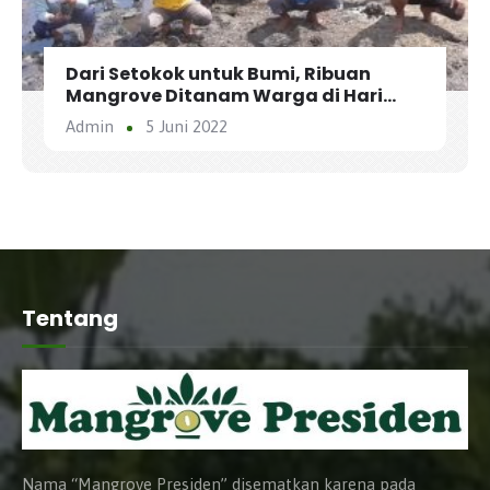
Dari Setokok untuk Bumi, Ribuan
Mangrove Ditanam Warga di Hari
Lingkungan Hidup Sedunia
Admin
5 Juni 2022
Tentang
Nama “Mangrove Presiden” disematkan karena pada