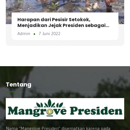
Harapan dari Pesisir Setokok,
Menjadikan Jejak Presiden sebagai
Ekowisata Mangrove
Admin
7 Juni 2022
Tentang
Nama “Mangrove Presiden” disematkan karena pada